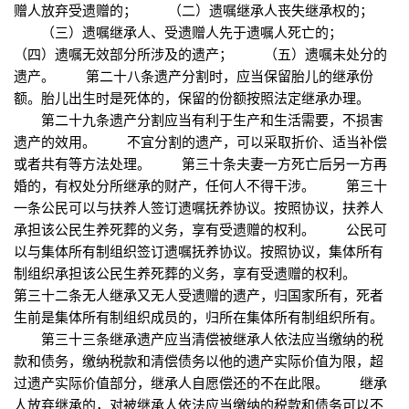
赠人放弃受遗赠的； （二）遗嘱继承人丧失继承权的；
（三）遗嘱继承人、受遗赠人先于遗嘱人死亡的；
（四）遗嘱无效部分所涉及的遗产； （五）遗嘱未处分的
遗产。 第二十八条遗产分割时，应当保留胎儿的继承份
额。胎儿出生时是死体的，保留的份额按照法定继承办理。
第二十九条遗产分割应当有利于生产和生活需要，不损害
遗产的效用。 不宜分割的遗产，可以采取折价、适当补偿
或者共有等方法处理。 第三十条夫妻一方死亡后另一方再
婚的，有权处分所继承的财产，任何人不得干涉。 第三十
一条公民可以与扶养人签订遗嘱抚养协议。按照协议，扶养人
承担该公民生养死葬的义务，享有受遗赠的权利。 公民可
以与集体所有制组织签订遗嘱抚养协议。按照协议，集体所有
制组织承担该公民生养死葬的义务，享有受遗赠的权利。
第三十二条无人继承又无人受遗赠的遗产，归国家所有，死者
生前是集体所有制组织成员的，归所在集体所有制组织所有。
第三十三条继承遗产应当清偿被继承人依法应当缴纳的税
款和债务，缴纳税款和清偿债务以他的遗产实际价值为限，超
过遗产实际价值部分，继承人自愿偿还的不在此限。 继承
人放弃继承的，对被继承人依法应当缴纳的税款和债务可以不