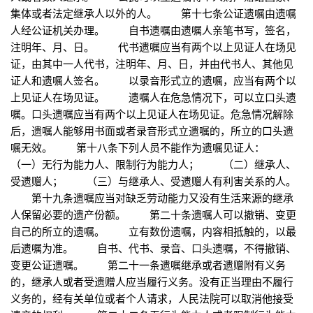
集体或者法定继承人以外的人。 第十七条公证遗嘱由遗嘱
人经公证机关办理。 自书遗嘱由遗嘱人亲笔书写，签名，
注明年、月、日。 代书遗嘱应当有两个以上见证人在场见
证，由其中一人代书，注明年、月、日，并由代书人、其他见
证人和遗嘱人签名。 以录音形式立的遗嘱，应当有两个以
上见证人在场见证。 遗嘱人在危急情况下，可以立口头遗
嘱。口头遗嘱应当有两个以上见证人在场见证。危急情况解除
后，遗嘱人能够用书面或者录音形式立遗嘱的，所立的口头遗
嘱无效。 第十八条下列人员不能作为遗嘱见证人：
（一）无行为能力人、限制行为能力人； （二）继承人、
受遗赠人； （三）与继承人、受遗赠人有利害关系的人。
第十九条遗嘱应当对缺乏劳动能力又没有生活来源的继承
人保留必要的遗产份额。 第二十条遗嘱人可以撤销、变更
自己的所立的遗嘱。 立有数份遗嘱，内容相抵触的，以最
后遗嘱为准。 自书、代书、录音、口头遗嘱，不得撤销、
变更公证遗嘱。 第二十一条遗嘱继承或者遗赠附有义务
的，继承人或者受遗赠人应当履行义务。没有正当理由不履行
义务的，经有关单位或者个人请求，人民法院可以取消他接受