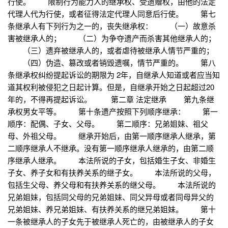
行使。 限制行为能力人的继承权、受遗赠权，由他的法定
代理人代为行使，或者征得法定代理人同意后行使。 第七
条继承人有下列行为之一的，丧失继承权： （一）故意杀
害被继承人的； （二）为争夺遗产而杀害其他继承人的；
（三）遗弃被继承人的，或者虐待被继承人情节严重的；
（四）伪造、篡改或者销毁遗嘱，情节严重的。 第八
条继承权纠纷提起诉讼的期限为 2年，自继承人知道或者应当知
道其权利被侵犯之日起计算。但是，自继承开始之日起超过20
年的，不得再提起诉讼。 第二章 法定继承 第九条继
承权男女平等。 第十条遗产按照下列顺序继承： 第一
顺序：配偶、子女、父母。 第二顺序：兄弟姐妹、祖父
母、外祖父母。 继承开始后，由第一顺序继承人继承，第
二顺序继承人不继承。没有第一顺序继承人继承的，由第二顺
序继承人继承。 本法所说的子女，包括婚生子女、非婚生
子女、养子女和有扶养关系的继子女。 本法所说的父母，
包括生父母、养父母和有扶养关系的继父母。 本法所说的
兄弟姐妹，包括同父母的兄弟姐妹、同父异母或者同母异父的
兄弟姐妹、养兄弟姐妹、有扶养关系的继兄弟姐妹。 第十
一条被继承人的子女先于被继承人死亡的，由被继承人的子女