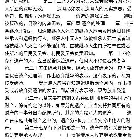
遗产的权利。 第二十二条无行为能力人或者限制行为能力
人所立的遗嘱无效。 遗嘱必须表示遗嘱人的真实意思，受
胁迫、欺骗所立的遗嘱无效。 伪造的遗嘱无效。 遗嘱
被篡改的，篡改的内容无效。 第四章 遗产的处理 第二十三
条继承开始后，知道被继承人死亡的继承人应当及时通知其他
继承人和遗嘱执行人。继承人中无人知道被继承人死亡或者知
道被继承人死亡而不能通知的，由被继承人生前所在单位或者
住所地的居民委员会、村民委员会负责通知。 第二十四条
存有遗产的人，应当妥善保管遗产，任何人不得侵吞或者争
抢。 第二十五条继承开始后，继承人放弃继承的，应当妥
善保管遗产处理前，作出放弃继承的表示。没有表示的，视为
接受继承。 受遗赠人应当在知道遗赠后两个月内，作出接
受或者放弃受遗赠的表示。到期没有表示的，现为放弃受遗
赠。 第二十六条夫妻在婚姻关系存续期间所得的共同所有
财产，除有约定的以外，如果分割遗产，应当先将共同所有的
财产的一半分出为配偶所有，其余的为继承人的遗产。 遗
产在家庭共有财产之中的，遗产分割时，应当先分出他人的财
产。 第二十七条有下列情形之一的，遗产中的有关部分按
照法定继承人办理： （一）遗嘱继承人放弃继承或者受遗