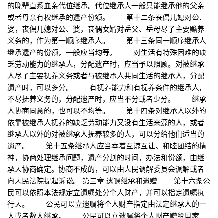
的晚辈直系血亲代位继承。代位继承人一般只能继承他的父亲
或者母亲有权继承的遗产份额。 第十二条丧偶儿媳对公、
婆，丧偶儿媳对公、婆，丧偶女婿对岳父、岳母尽了主要赡养
义务的，作为第一顺序继承人。 第十三条同一顺序继承人
继承遗产的份额，一般应当均等。 对生活有特殊困难的缺
乏劳动能力的继承人，分配遗产时，应当予以照顾。对被继承
人尽了主要抚养义务或者与被继承人共同生活的继承人，分配
遗产时，可以多分。 有抚养能力和有抚养条件的继承人，
不尽抚养义务的，分配遗产时，应当不分或者少分。 继承
人协商同意的，也可以不均等。 第十四条对继承人以外的
依靠被继承人抚养的缺乏劳动能力又没有生活来源的人，或者
继承人以外的对被继承人抚养较多的人，可以分给他们适当的
遗产。 第十五条继承人应当本着互谅互让、和睦团结的精
神，协商处理继承问题，遗产分割的时间，办法和份额，由继
承人协商确定。协商不成的，可以由人民调解委员会调解或者
向人民法院提起诉讼。 第三章 遗嘱继承和遗赠 第十六条公
民可以依照本法规定立遗嘱处分个人财产，并可以指定遗嘱执
行人。 公民可以立遗嘱将个人财产指定由法定继承人的一
人或者数人继承。 公民可以立遗嘱将个人财产赠给国家、